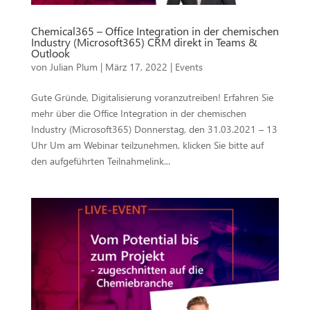
Chemical365 – Office Integration in der chemischen
Industry (Microsoft365) CRM direkt in Teams &
Outlook
von
Julian Plum
|
März 17, 2022
|
Events
Gute Gründe, Digitalisierung voranzutreiben! Erfahren Sie
mehr über die Office Integration in der chemischen
Industry (Microsoft365) Donnerstag, den 31.03.2021 – 13
Uhr Um am Webinar teilzunehmen, klicken Sie bitte auf
den aufgeführten Teilnahmelink...